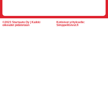
©2023 Startauto Oy | Kaikki
Kotisivut yritykselle:
oikeudet pidätetään
Simppelitsivut.fi