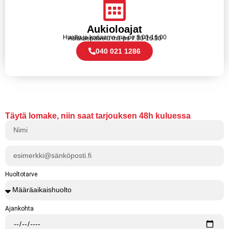
Aukioloajat
Huolto ja korjaamo ma-pe 8.00-16.00
Asiakaspalvelu ma-pe 7.30-16.30
040 021 1286
Täytä lomake, niin saat tarjouksen 48h kuluessa
Huoltotarve
Ajankohta