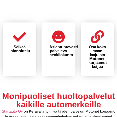
Selkeä
Asiantuntevasti
Osa koko
hinnoittelu
palveleva
maan
henkilökunta
laajuista
Motonet-
korjaamot-
ketjua
Monipuoliset huoltopalvelut
kaikille automerkeille
Startauto Oy
on Keravalla toimiva täyden palvelun Motonet korjaamo
ja autohuolto, josta saat ammattitaitoista palvelua kaikissa autosi