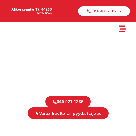
Alikeravantie 37, 04260
+358 400 211 286
KERAVA
Startauto Oy
Motonet korjaamo Kerava
040 021 1286
Varaa huolto tai pyydä tarjous