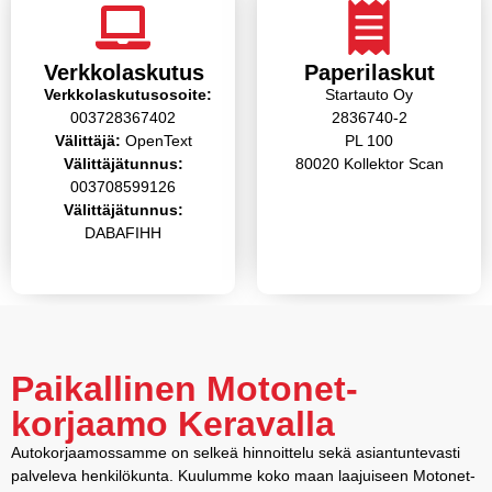
Verkkolaskutus
Paperilaskut
Verkkolaskutusosoite:
Startauto Oy
003728367402
2836740-2
Välittäjä:
OpenText
PL 100
Välittäjätunnus:
80020 Kollektor Scan
003708599126
Välittäjätunnus:
DABAFIHH
Paikallinen Motonet-
korjaamo Keravalla
Autokorjaamossamme on selkeä hinnoittelu sekä asiantuntevasti
palveleva henkilökunta. Kuulumme koko maan laajuiseen Motonet-