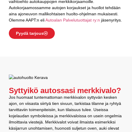
vaihtoehto autokauppojen merkkikorjaamoille.
Autokorjaamossamme autojen korjaukset ja huollot tehdään
aina ajoneuvon mallikohtaisen huolto-ohjelman mukaisesti.
Olemme AAPT:n eli
Autoalan Palvelutuottajat ry:n
jäsenyritys.
Pyydä tarjous
Syttyikö autossasi merkkivalo?
Jos huomaat tuntemattoman merkkivalon syttyvän kesken
ajon, on viisasta siirtyä tien sivuun, tarkistaa tilanne ja ryhtyä
tarvittaviin toimenpiteisiin, kun tilaisuus tulee. Useissa
kojelaudan symboleissa ja merkkivaloissa on usein ongelmia
ilmoittavia viestejä. Merkkivalot voivat ilmaista esimerkiksi
käsijarrun unohtamisen, huonosti suljetun oven, auki olevat