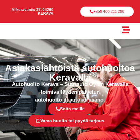
Alikeravantie 37, 04260
+358 400 211 286
KERAVA
Asiakaslähtöistä autohuoltoa
Keravalla
Autohuolto Kerava – Startauto Oy on Keravalla
toimiva täyden palvelun
autohuolto ja autokorjaamo.
Soita meille
Varaa huolto tai pyydä tarjous