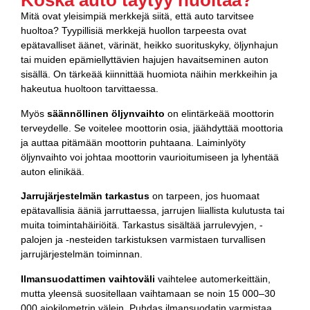
Koska auto täytyy huoltaa?
Mitä ovat yleisimpiä merkkejä siitä, että auto tarvitsee
huoltoa? Tyypillisiä merkkejä huollon tarpeesta ovat
epätavalliset äänet, värinät, heikko suorituskyky, öljynhajun
tai muiden epämiellyttävien hajujen havaitseminen auton
sisällä. On tärkeää kiinnittää huomiota näihin merkkeihin ja
hakeutua huoltoon tarvittaessa.
Myös
säännöllinen öljynvaihto
on elintärkeää moottorin
terveydelle. Se voitelee moottorin osia, jäähdyttää moottoria
ja auttaa pitämään moottorin puhtaana. Laiminlyöty
öljynvaihto voi johtaa moottorin vaurioitumiseen ja lyhentää
auton elinikää.
Jarrujärjestelmän tarkastus
on tarpeen, jos huomaat
epätavallisia ääniä jarruttaessa, jarrujen liiallista kulutusta tai
muita toimintahäiriöitä. Tarkastus sisältää jarrulevyjen, -
palojen ja -nesteiden tarkistuksen varmistaen turvallisen
jarrujärjestelmän toiminnan.
Ilmansuodattimen vaihtoväli
vaihtelee automerkeittäin,
mutta yleensä suositellaan vaihtamaan se noin 15 000–30
000 ajokilometrin välein. Puhdas ilmansuodatin varmistaa