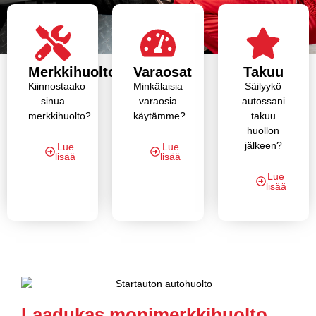
Merkkihuolto
Varaosat
Takuu
Kiinnostaako
Minkälaisia
Säilyykö
sinua
varaosia
autossani
merkkihuolto?
käytämme?
takuu
huollon
jälkeen?
Lue
Lue
lisää
lisää
Lue
lisää
Laadukas monimerkkihuolto