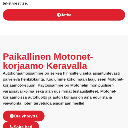
tekstiviestitse.
Jatka
Paikallinen Motonet-
korjaamo Keravalla
Autokorjaamossamme on selkeä hinnoittelu sekä asiantuntevasti
palveleva henkilökunta. Kuulumme koko maan laajuiseen Motonet-
korjaamot-ketjuun. Käytössämme on Motonetin monipuolinen
varaosavalikoima sekä alan uusimmat testauslaitteet. Motonet-
korjaamoissa autohuolto ja auton korjaus on aina edullista ja
vaivatonta, joten tervetuloa asioimaan meille!
Ota yhteyttä
Soita heti