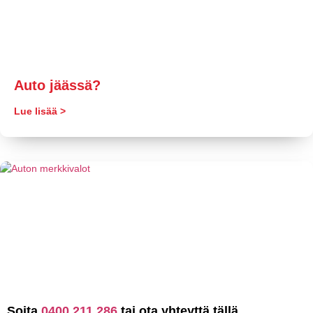
Auto jäässä?
Lue lisää >
Soita
0400 211 286
tai ota yhteyttä tällä