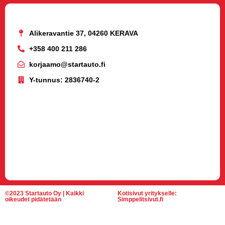
Alikeravantie 37, 04260 KERAVA
+358 400 211 286
korjaamo@startauto.fi
Y-tunnus: 2836740-2
©2023 Startauto Oy | Kaikki
Kotisivut yritykselle:
oikeudet pidätetään
Simppelitsivut.fi