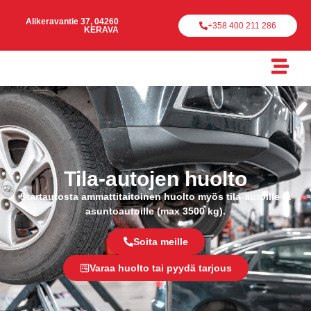
Alikeravantie 37, 04260
+358 400 211 286
KERAVA
Tila-autojen huolto
Startautosta ammattitaitoinen huolto myös tila-autoille ja
asuntoautoille (max 3500 kg).
Soita meille
Varaa huolto tai pyydä tarjous