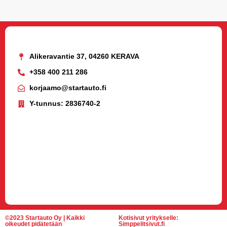
Alikeravantie 37, 04260 KERAVA
+358 400 211 286
korjaamo@startauto.fi
Y-tunnus: 2836740-2
©2023 Startauto Oy | Kaikki
Kotisivut yritykselle:
oikeudet pidätetään
Simppelitsivut.fi