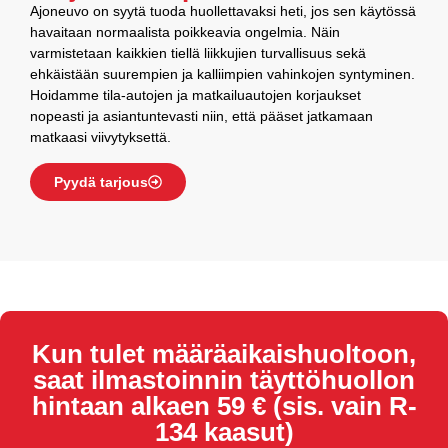
Ajoneuvo on syytä tuoda huollettavaksi heti, jos sen käytössä
havaitaan normaalista poikkeavia ongelmia. Näin
varmistetaan kaikkien tiellä liikkujien turvallisuus sekä
ehkäistään suurempien ja kalliimpien vahinkojen syntyminen.
Hoidamme tila-autojen ja matkailuautojen korjaukset
nopeasti ja asiantuntevasti niin, että pääset jatkamaan
matkaasi viivytyksettä.
Pyydä tarjous
Kun tulet määräaikais­huoltoon,
saat ilmastoinnin täyttöhuollon
hintaan alkaen 59 € (sis. vain R-
134 kaasut)