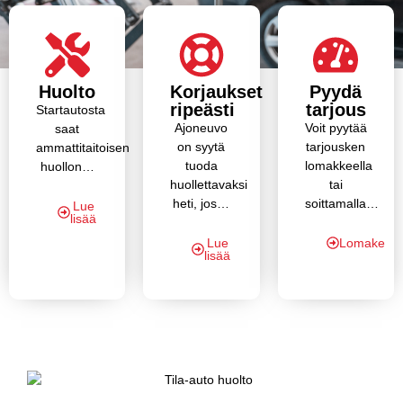
Huolto
Korjaukset
Pyydä
ripeästi
tarjous
Startautosta
Ajoneuvo
Voit pyytää
saat
on syytä
tarjousken
ammattitaitoisen
tuoda
lomakkeella
huollon…
huollettavaksi
tai
heti, jos…
soittamalla…
Lue
lisää
Lue
Lomake
lisää