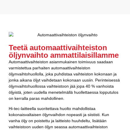
Teetä automaattivaihteiston
öljynvaihto ammattilaisillamme
Automaattivaihteiston asianmukainen toimivuus saadaan
varmistettua parhaiten automaattivaihteiston
öljynvaihtohuollolla, joka puhdistaa vaihteiston kokonaan ja
jonka aikana öljyt vaihdetaan kokonaan uusiin. Perinteisessä
öljynvaihtohuollossa vaihteistoon jää jopa 40 % vanhoista
öljyistä, joten uudella menetelmällä huollettaessa lopputulos
on kerralla paras mahdollinen.
Hi-tec-laitteella suoritettava huolto mahdollistaa
kokonaisvaltaisen öljynvaihdon nopeasti ja siististi. Kun
vanha öljy on poistettu ja laitteisto huuhdeltu, lisätään
vaihteistoon uuden öljyn seassa automaattivaihteiston