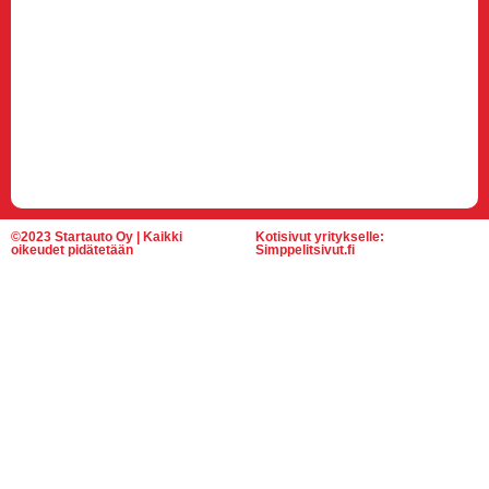
©2023 Startauto Oy | Kaikki
Kotisivut yritykselle:
oikeudet pidätetään
Simppelitsivut.fi