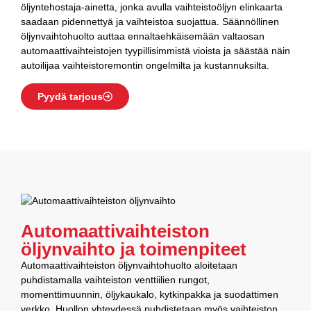
öljyntehostaja-ainetta, jonka avulla vaihteistoöljyn elinkaarta
saadaan pidennettyä ja vaihteistoa suojattua. Säännöllinen
öljynvaihtohuolto auttaa ennaltaehkäisemään valtaosan
automaattivaihteistojen tyypillisimmistä vioista ja säästää näin
autoilijaa vaihteistoremontin ongelmilta ja kustannuksilta.
Pyydä tarjous
Automaattivaihteiston
öljynvaihto ja toimenpiteet
Automaattivaihteiston öljynvaihtohuolto aloitetaan
puhdistamalla vaihteiston venttiilien rungot,
momenttimuunnin, öljykaukalo, kytkinpakka ja suodattimen
verkko. Huollon yhteydessä puhdistetaan myös vaihteiston