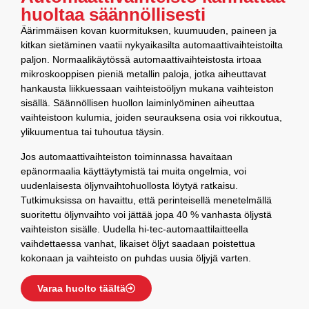
huoltaa säännöllisesti
Äärimmäisen kovan kuormituksen, kuumuuden, paineen ja
kitkan sietäminen vaatii nykyaikasilta automaattivaihteistoilta
paljon. Normaalikäytössä automaattivaihteistosta irtoaa
mikroskooppisen pieniä metallin paloja, jotka aiheuttavat
hankausta liikkuessaan vaihteistoöljyn mukana vaihteiston
sisällä. Säännöllisen huollon laiminlyöminen aiheuttaa
vaihteistoon kulumia, joiden seurauksena osia voi rikkoutua,
ylikuumentua tai tuhoutua täysin.
Jos automaattivaihteiston toiminnassa havaitaan
epänormaalia käyttäytymistä tai muita ongelmia, voi
uudenlaisesta öljynvaihtohuollosta löytyä ratkaisu.
Tutkimuksissa on havaittu, että perinteisellä menetelmällä
suoritettu öljynvaihto voi jättää jopa 40 % vanhasta öljystä
vaihteiston sisälle. Uudella hi-tec-automaattilaitteella
vaihdettaessa vanhat, likaiset öljyt saadaan poistettua
kokonaan ja vaihteisto on puhdas uusia öljyjä varten.
Varaa huolto täältä