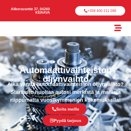
Alikeravantie 37, 04260
+358 400 211 286
KERAVA
Automaattivaihteiston
öljynvaihto
Aika varata automaattivaihteiston öljynvaihto?
Startauto huoltaa autosi merkistä ja mallista
riippumatta vuosikymmenien kokemuksella!
Soita meille
Pyydä tarjous