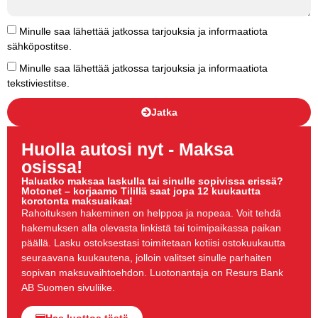
Minulle saa lähettää jatkossa tarjouksia ja informaatiota
sähköpostitse.
Minulle saa lähettää jatkossa tarjouksia ja informaatiota
tekstiviestitse.
Jatka
Huolla autosi nyt - Maksa
osissa!
Haluatko maksaa laskulla tai sinulle sopivissa erissä?
Motonet – korjaamo Tilillä saat jopa 12 kuukautta
korotonta maksuaikaa!
Rahoituksen hakeminen on helppoa ja nopeaa. Voit tehdä
hakemuksen alla olevasta linkistä tai toimipaikassa paikan
päällä. Lasku ostoksestasi toimitetaan kotiisi ostokuukautta
seuraavana kuukautena, jolloin valitset sinulle parhaiten
sopivan maksuvaihtoehdon. Luotonantaja on Resurs Bank
AB Suomen sivuliike.
Hae luottoa tästä