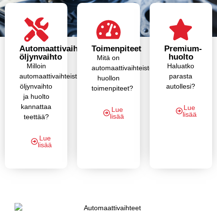
Automaattivaihteiston
Toimenpiteet
Premium-
öljynvaihto
huolto
Mitä on
Milloin
Haluatko
automaattivaihteiston
automaattivaihteiston
parasta
huollon
öljynvaihto
autollesi?
toimenpiteet?
ja huolto
kannattaa
Lue
Lue
lisää
lisää
teettää?
Lue
lisää