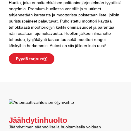
Huolto, joka ennaltaehkäisee polttoainejärjestelmän tyypillisiä
ongelmia. Premium-huollossa venttiilit ja suuttimet
tyhjennetään karstasta ja moottorista poistetaan liete, jolloin
puristuspaineet palautuvat. Puhdistettu moottori käyttää
tehokkaasti moottoriöljyn kaikki ominaisuudet ja parantaa
näin osaltaan ajomukavuutta. Huollon jälkeen ilmanotto
tehostuu, tyhjäkäynti tasaantuu sekä moottori reagoi
käskyihin herkemmin. Autosi on siis jälleen kuin uusi!
Pyydä tarjous
Jäähdytinhuolto
Jäähdyttimen säännöllisellä huoltamisella voidaan